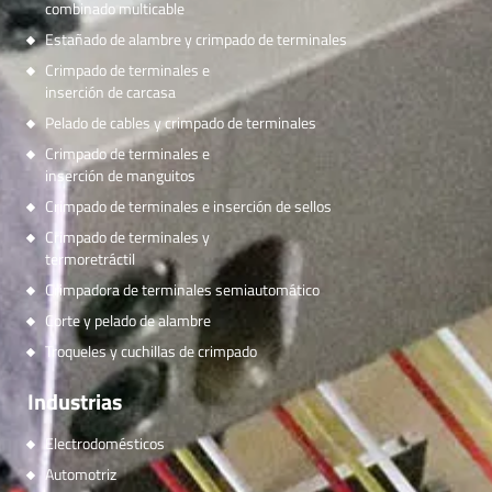
combinado multicable
Estañado de alambre y crimpado de terminales
Crimpado de terminales e
inserción de carcasa
Pelado de cables y crimpado de terminales
Crimpado de terminales e
inserción de manguitos
Crimpado de terminales e inserción de sellos
Crimpado de terminales y
termoretráctil
Crimpadora de terminales semiautomático
Corte y pelado de alambre
Troqueles y cuchillas de crimpado
Industrias
Electrodomésticos
Automotriz