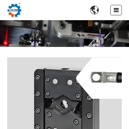

Troqueles y
cuchillas de
crimpado