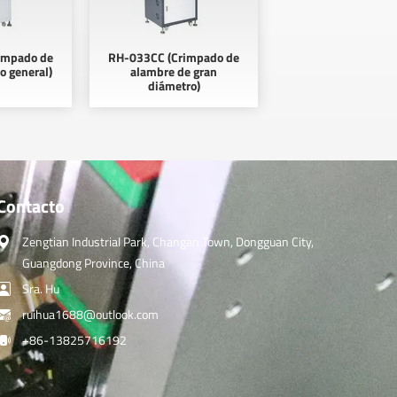
impado de
RH-033CC (Crimpado de
o general)
alambre de gran
diámetro)
Contacto
Zengtian Industrial Park, Changan Town, Dongguan City,
Guangdong Province, China
Sra. Hu
ruihua1688@outlook.com
+86-13825716192