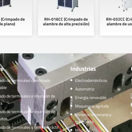
(Crimpado de
RH-016CC (Crimpado de
RH-032CC (Cr
le plano)
alambre de alta precisión)
alambre de us
re
Industrias
ado de terminales combinado
Electrodomésticos
able
Automotriz
do de terminales e inserción de
Energía renovable
sa
Maquinaria agrícola
do de terminales e inserción de
Sistema ferroviario y
itos
transporte
do de terminales y termoretráctil
Médica