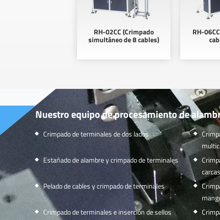
RH-02CC (Crimpado
RH-06CC 
simultáneo de 8 cables)
cab
Nuestro equipo de procesamiento de alamb
Crimpado de terminales de dos lados
Crimp
multic
Estañado de alambre y crimpado de terminales
Crimpa
carca
Pelado de cables y crimpado de terminales
Crimpa
mangu
Crimpado de terminales e inserción de sellos
Crimpa