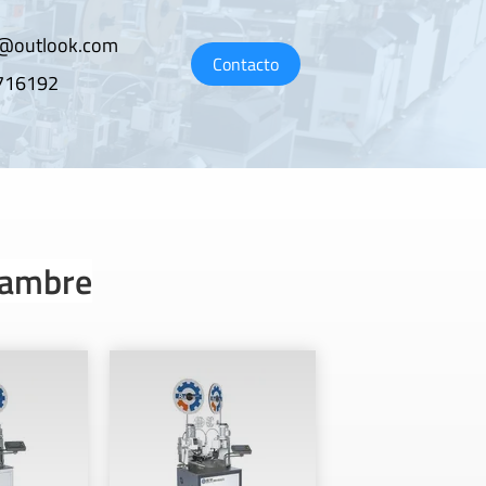
@outlook.com
Contacto
716192
lambre