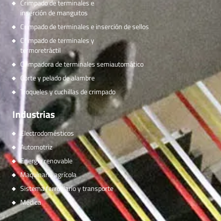
Crimpado de terminales e
inserción de manguitos
Crimpado de terminales e inserción de sellos
Crimpado de terminales y
termoretráctil
Crimpadora de terminales semiautomático
Corte y pelado de alambre
Troqueles y cuchillas de crimpado
Industrias
Electrodomésticos
Automotriz
Energía renovable
Maquinaria agrícola
Sistema ferroviario y transporte
Médica