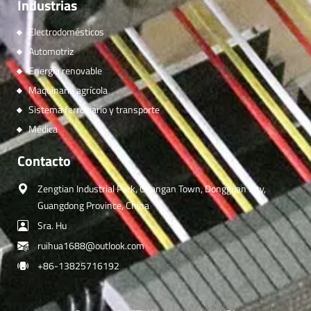
Industrias
Electrodomésticos
Automotriz
Energía renovable
Maquinaria agrícola
Sistema ferroviario y transporte
Médica
Contacto
Zengtian Industrial Park, Changan Town, Dongguan City,
Guangdong Province, China
Sra. Hu
ruihua1688@outlook.com
+86-13825716192