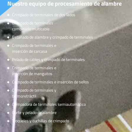
Nuestro equipo de procesamiento de alambre
Crimpado de terminales de dos lados
Crimpado de terminales
combinado multicable
Estañado de alambre y crimpado de terminales
Crimpado de terminales e
inserción de carcasa
Pelado de cables y crimpado de terminales
Crimpado de terminales e
inserción de manguitos
Crimpado de terminales e inserción de sellos
Crimpado de terminales y
termoretráctil
Crimpadora de terminales semiautomático
Corte y pelado de alambre
Troqueles y cuchillas de crimpado