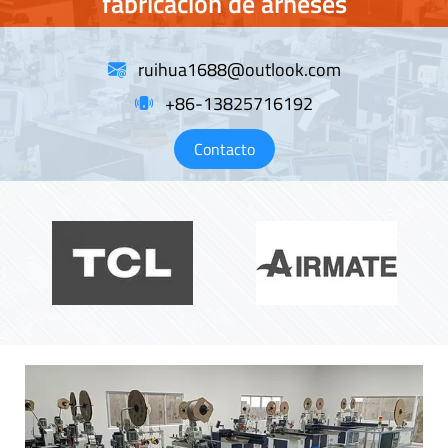
fabricación de arneses
ruihua1688@outlook.com
+86-13825716192
Contacto