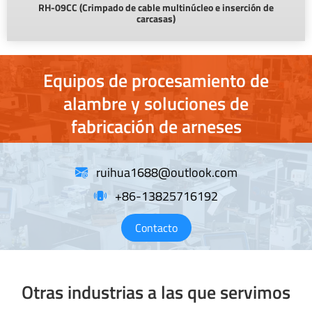
RH-09CC (Crimpado de cable multinúcleo e inserción de
carcasas)
Equipos de procesamiento de
alambre y soluciones de
fabricación de arneses
ruihua1688@outlook.com
+86-13825716192
Contacto
Otras industrias a las que servimos