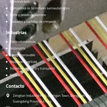
termoretráctil
Crimpadora de terminales semiautomático
Corte y pelado de alambre
Troqueles y cuchillas de crimpado
Industrias
Electrodomésticos
Automotriz
Energía renovable
Maquinaria agrícola
Sistema ferroviario y transporte
Médica
Contacto
Zengtian Industrial Park, Changan Town, Dongguan City,
Guangdong Province, China