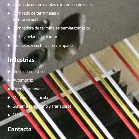
Crimpado de terminales e inserción de sellos
Crimpado de terminales y
termoretráctil
Crimpadora de terminales semiautomático
Corte y pelado de alambre
Troqueles y cuchillas de crimpado
Industrias
Electrodomésticos
Automotriz
Energía renovable
Maquinaria agrícola
Sistema ferroviario y transporte
Médica
Contacto