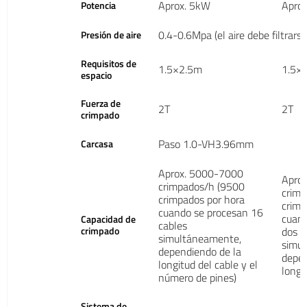
Aprox. 5kW
Apro
Potencia
0.4-0.6Mpa (el aire debe filtrarse
Presión de aire
Requisitos de
1.5×2.5m
1.5×
espacio
Fuerza de
2T
2T
crimpado
Paso 1.0-VH3.96mm
Carcasa
Aprox. 5000-7000
Apro
crimpados/h (9500
crim
crimpados por hora
crimp
cuando se procesan 16
cuand
Capacidad de
cables
crimpado
dos c
simultáneamente,
simu
dependiendo de la
depen
longitud del cable y el
longi
número de pines)
Sistema de