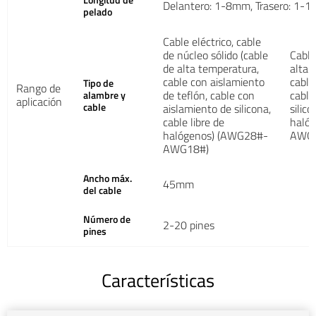
Longitud de
Delantero: 1-8mm, Trasero: 1
pelado
Cable eléctrico, cable
de núcleo sólido (cable
Cable
de alta temperatura,
alta 
cable con aislamiento
cable
Tipo de
Rango de
de teflón, cable con
cable
alambre y
aplicación
cable
aislamiento de silicona,
silico
cable libre de
haló
halógenos) (AWG28#-
AWG
AWG18#)
Ancho máx.
45mm
del cable
Número de
2-20 pines
pines
Características