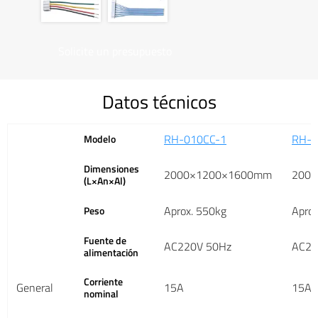
Solicite un presupuesto
Datos técnicos
RH-010CC-1
RH-0
Modelo
Dimensiones
2000×1200×1600mm
200
(L×An×Al)
Aprox. 550kg
Apro
Peso
Fuente de
AC220V 50Hz
AC22
alimentación
Corriente
General
15A
15A
nominal