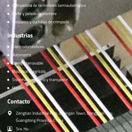
Crimpadora de terminales semiautomático
Corte y pelado de alambre
Troqueles y cuchillas de crimpado
Industrias
Electrodomésticos
Automotriz
Energía renovable
Maquinaria agrícola
Sistema ferroviario y transporte
Médica
Contacto
Zengtian Industrial Park, Changan Town, Dongguan City,
Guangdong Province, China
Sra. Hu