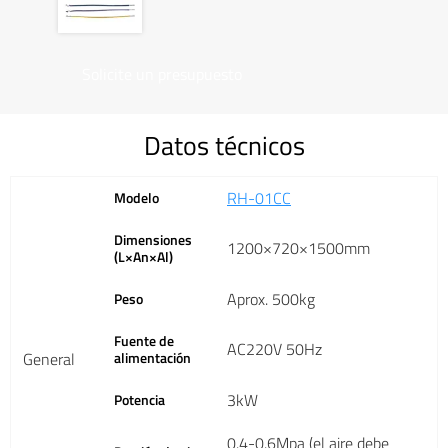
Solicite un presupuesto
Datos técnicos
RH-01CC
Modelo
Dimensiones
1200×720×1500mm
(L×An×Al)
Aprox. 500kg
Peso
Fuente de
AC220V 50Hz
General
alimentación
3kW
Potencia
0.4-0.6Mpa (el aire debe