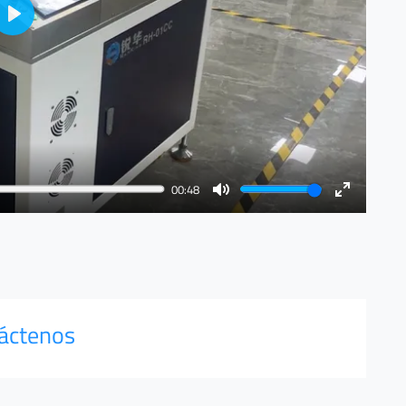
Play
00:48
Mute
Enter
fullscreen
áctenos